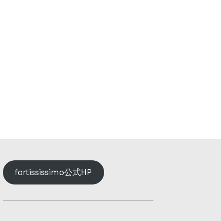
fortississimo公式HP