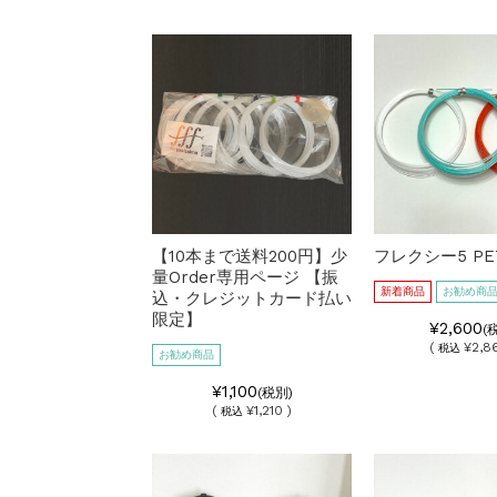
【10本まで送料200円】少
フレクシー5 PE
量Order専用ページ 【振
新着商品
お勧め商
込・クレジットカード払い
限定】
¥2,600
(
(
¥2,8
税込
お勧め商品
¥1,100
(税別)
(
¥1,210 )
税込