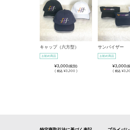
キャップ（六方型）
サンバイザー
お勧め商品
お勧め商品
¥3,000
¥3,000
(税別)
(
(
¥3,300 )
(
¥3,3
税込
税込
特定商取引法に基づく表記
プライバシ