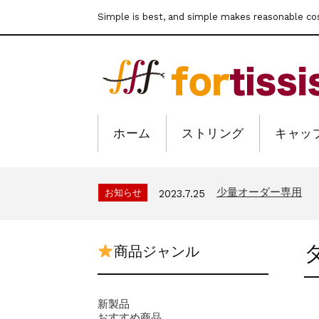
Simple is best, and simple makes reasonable co
ホーム
ストリング
キャッ
公式通販サイトオー
お知らせ
2022.6.6
クレジット決済3D
お知らせ
2025.8.28
少量オーダー専用
お知らせ
2023.7.25
公式通販サイトオー
お知らせ
2022.6.6
クレジット決済3D
お知らせ
2025.8.28
商品ジャンル
少量オーダー専用
お知らせ
2023.7.25
公式通販サイトオー
お知らせ
2022.6.6
新製品
おすすめ商品