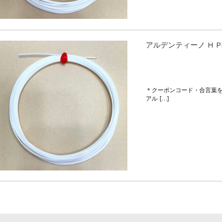
アルデンティーノ H P
＊クーポンコード・合言葉
アル […]