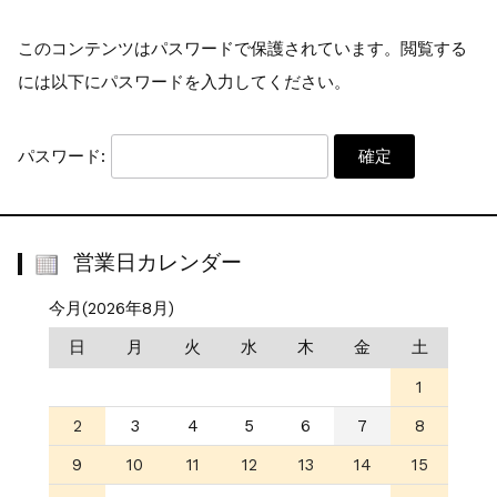
少量オーダー専用...
お知らせ
2022.6.6
このコンテンツはパスワードで保護されています。閲覧する
公式通販サイトオープン...
には以下にパスワードを入力してください。
パスワード:
営業日カレンダー
今月(2026年8月)
日
月
火
水
木
金
土
1
2
3
4
5
6
7
8
9
10
11
12
13
14
15