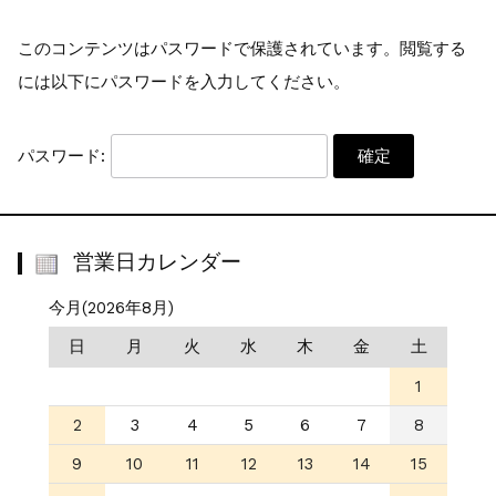
少量オーダー専用...
お知らせ
2022.6.6
このコンテンツはパスワードで保護されています。閲覧する
公式通販サイトオープン...
には以下にパスワードを入力してください。
パスワード:
営業日カレンダー
今月(2026年8月)
日
月
火
水
木
金
土
1
2
3
4
5
6
7
8
9
10
11
12
13
14
15