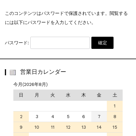
少量オーダー専用...
お知らせ
2022.6.6
このコンテンツはパスワードで保護されています。閲覧する
公式通販サイトオープン...
には以下にパスワードを入力してください。
パスワード:
営業日カレンダー
今月(2026年8月)
日
月
火
水
木
金
土
1
2
3
4
5
6
7
8
9
10
11
12
13
14
15