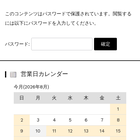
少量オーダー専用...
お知らせ
2022.6.6
このコンテンツはパスワードで保護されています。閲覧する
公式通販サイトオープン...
には以下にパスワードを入力してください。
パスワード:
営業日カレンダー
今月(2026年8月)
日
月
火
水
木
金
土
1
2
3
4
5
6
7
8
9
10
11
12
13
14
15